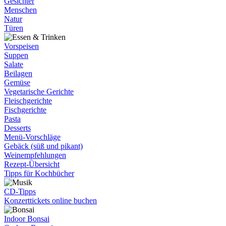
Gesichter
Menschen
Natur
Türen
Vorspeisen
Suppen
Salate
Beilagen
Gemüse
Vegetarische Gerichte
Fleischgerichte
Fischgerichte
Pasta
Desserts
Menü-Vorschläge
Gebäck (süß und pikant)
Weinempfehlungen
Rezept-Übersicht
Tipps für Kochbücher
CD-Tipps
Konzerttickets online buchen
Indoor Bonsai