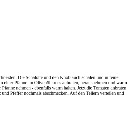
schneiden. Die Schalotte und den Knoblauch schälen und in feine
in einer Pfanne im Olivenöl kross anbraten, herausnehmen und warm
r Pfanne nehmen - ebenfalls warm halten. Jetzt die Tomaten anbraten,
z und Pfeffer nochmals abschmecken. Auf den Tellern verteilen und
Nlutions | Competence in Networking