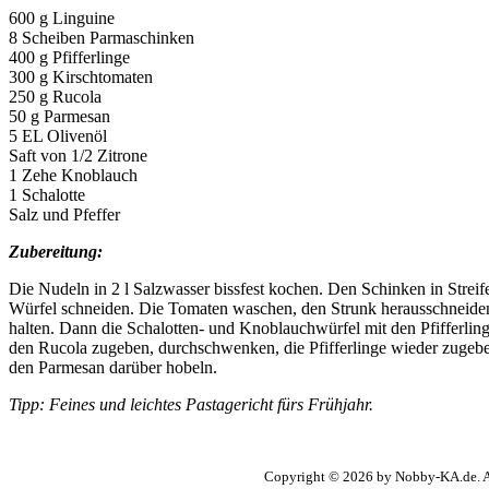
600 g Linguine
8 Scheiben Parmaschinken
400 g Pfifferlinge
300 g Kirschtomaten
250 g Rucola
50 g Parmesan
5 EL Olivenöl
Saft von 1/2 Zitrone
1 Zehe Knoblauch
1 Schalotte
Salz und Pfeffer
Zubereitung:
Die Nudeln in 2 l Salzwasser bissfest kochen. Den Schinken in Streif
Würfel schneiden. Die Tomaten waschen, den Strunk herausschneiden
halten. Dann die Schalotten- und Knoblauchwürfel mit den Pfifferling
den Rucola zugeben, durchschwenken, die Pfifferlinge wieder zugeben
den Parmesan darüber hobeln.
Tipp: Feines und leichtes Pastagericht fürs Frühjahr.
Copyright © 2026 by Nobby-KA.de. Al