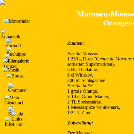
Genaue Uhrzeit
Maronen-Mousse
Orangen
Zutaten:
Für die Mousse:
1 250 g Dose
"Creme de Marrons d
sortierten Supermärkten),
6 Blatt Gelatine,
6 cl Whiskey,
800 ml Schlagsahne
Für die Soße:
1 große Orange,
8-10 cl Grand Manier,
2 TL Speisestärke,
1 Messerspitze Vanillemark,
1/2 TL Zimt
Zubereitung:
Der Mousse: