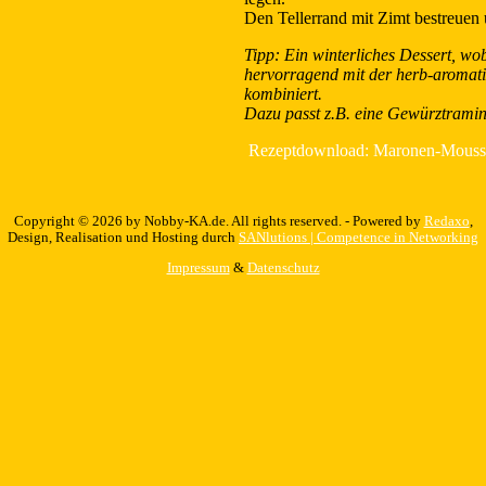
Den Tellerrand mit Zimt bestreuen 
Tipp: Ein winterliches Dessert, wo
hervorragend mit der herb-aroma
kombiniert.
Dazu passt z.B. eine Gewürztramin
Rezeptdownload: Maronen-Mousse
Copyright © 2026 by Nobby-KA.de. All rights reserved. - Powered by
Redaxo
,
Design, Realisation und Hosting durch
SANlutions | Competence in Networking
Impressum
&
Datenschutz