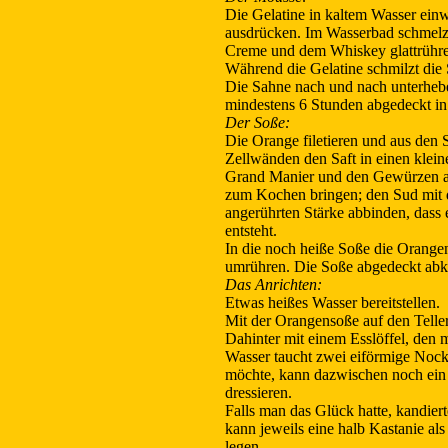
Die Gelatine in kaltem Wasser ein
ausdrücken. Im Wasserbad schmelz
Creme und dem Whiskey glattrühr
Während die Gelatine schmilzt die 
Die Sahne nach und nach unterheb
mindestens 6 Stunden abgedeckt in
Der Soße:
Die Orange filetieren und aus den
Zellwänden den Saft in einen klei
Grand Manier und den Gewürzen a
zum Kochen bringen; den Sud mit 
angerührten Stärke abbinden, dass 
entsteht.
In die noch heiße Soße die Orangen
umrühren. Die Soße abgedeckt abkü
Das Anrichten:
Etwas heißes Wasser bereitstellen.
Mit der Orangensoße auf den Teller
Dahinter mit einem Esslöffel, den 
Wasser taucht zwei eiförmige Noc
möchte, kann dazwischen noch ein
dressieren.
Falls man das Glück hatte, kandiert
kann jeweils eine halb Kastanie als
legen.