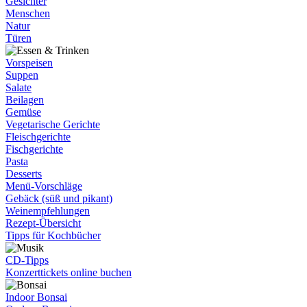
Gesichter
Menschen
Natur
Türen
Vorspeisen
Suppen
Salate
Beilagen
Gemüse
Vegetarische Gerichte
Fleischgerichte
Fischgerichte
Pasta
Desserts
Menü-Vorschläge
Gebäck (süß und pikant)
Weinempfehlungen
Rezept-Übersicht
Tipps für Kochbücher
CD-Tipps
Konzerttickets online buchen
Indoor Bonsai