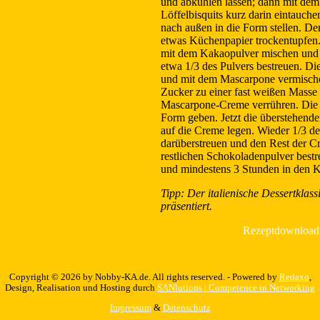
und abkühlen lassen; dann mit de
Löffelbisquits kurz darin eintauche
nach außen in die Form stellen. De
etwas Küchenpapier trockentupfen
mit dem Kakaopulver mischen und
etwa 1/3 des Pulvers bestreuen. Di
und mit dem Mascarpone vermische
Zucker zu einer fast weißen Masse
Mascarpone-Creme verrühren. Die 
Form geben. Jetzt die überstehend
auf die Creme legen. Wieder 1/3 d
darüberstreuen und den Rest der C
restlichen Schokoladenpulver bestr
und mindestens 3 Stunden in den K
Tipp: Der italienische Dessertklas
präsentiert.
Rezeptdownload:
Copyright © 2026 by Nobby-KA.de. All rights reserved. - Powered by
Redaxo
,
Design, Realisation und Hosting durch
SANlutions | Competence in Networking
Impressum
&
Datenschutz