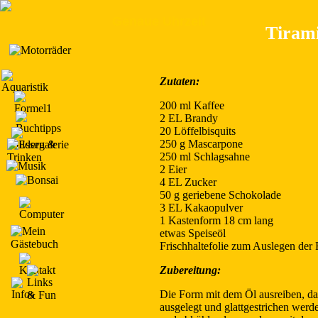
Genaue Uhrzeit
Tiram
Zutaten:
200 ml Kaffee
2 EL Brandy
20 Löffelbisquits
250 g Mascarpone
250 ml Schlagsahne
2 Eier
4 EL Zucker
50 g geriebene Schokolade
3 EL Kakaopulver
1 Kastenform 18 cm lang
etwas Speiseöl
Frischhaltefolie zum Auslegen der
Zubereitung:
Die Form mit dem Öl ausreiben, dam
ausgelegt und glattgestrichen wer