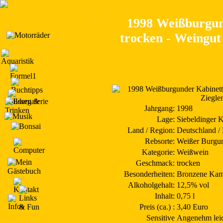
Genaue Uhrzeit
1998 Weißburgun
trocken - Weingut 
Jahrgang:
1998
Lage:
Siebeldinger 
Land / Region:
Deutschland / 
Rebsorte:
Weißer Burgu
Kategorie:
Weißwein
Geschmack:
trocken
Besonderheiten:
Bronzene Kam
Alkoholgehalt:
12,5% vol
Inhalt:
0,75 l
Preis (ca.) :
3,40 Euro
Sensitive
Angenehm leic