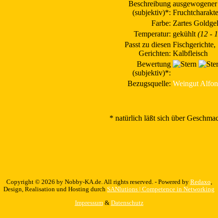
Beschreibung
ausgewogener 
(subjektiv)*:
Fruchtcharakte
Farbe:
Zartes Goldge
Temperatur:
gekühlt
(12 - 
Passt zu diesen
Fischgerichte,
Gerichten:
Kalbfleisch
Bewertung
(subjektiv)*:
Bezugsquelle:
Weingut Alfon
* natürlich läßt sich über Geschmack
Copyright © 2026 by Nobby-KA.de. All rights reserved. - Powered by
Redaxo
,
Design, Realisation und Hosting durch
SANlutions | Competence in Networking
Impressum
&
Datenschutz